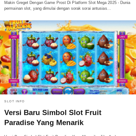
Makin Greget Dengan Game Prost Di Platform Slot Mega 2025 - Dunia
permainan slot, yang dimulai dengan sorak sorai antusias…
SLOT INFO
Versi Baru Simbol Slot Fruit
Paradise Yang Menarik