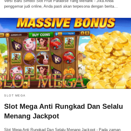
Versi Baru Simbol Slot Fruit Paradise Yang Menarik - Jika Anda
penggemar judi online, Anda pasti akan terpesona dengan berita…
SLOT MEGA
Slot Mega Anti Rungkad Dan Selalu
Menang Jackpot
Slot Mega Anti Rungkad Dan Selalu Menang Jackpot - Pada zaman