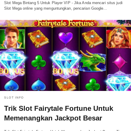
Slot Mega Bintang 5 Untuk Player VIP - Jika Anda mencari situs judi
Slot Mega online yang menguntungkan, pencarian Google…
SLOT INFO
Trik Slot Fairytale Fortune Untuk
Memenangkan Jackpot Besar