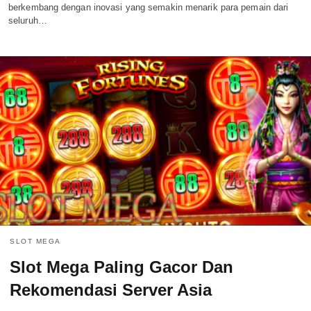
berkembang dengan inovasi yang semakin menarik para pemain dari
seluruh…
SLOT MEGA
Slot Mega Paling Gacor Dan
Rekomendasi Server Asia