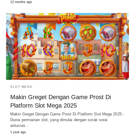
12 months ago
SLOT MEGA
Makin Greget Dengan Game Prost Di
Platform Slot Mega 2025
Makin Greget Dengan Game Prost Di Platform Slot Mega 2025 -
Dunia permainan slot, yang dimulai dengan sorak sorai
antusias…
1 year ago