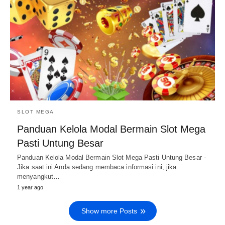
SLOT MEGA
Panduan Kelola Modal Bermain Slot Mega
Pasti Untung Besar
Panduan Kelola Modal Bermain Slot Mega Pasti Untung Besar -
Jika saat ini Anda sedang membaca informasi ini, jika
menyangkut…
1 year ago
Show more Posts