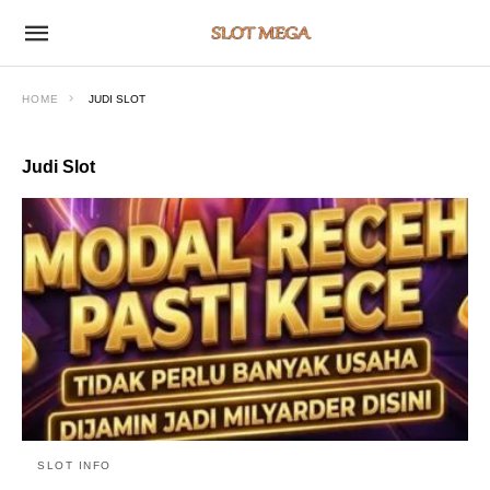
HOME
JUDI SLOT
Judi Slot
SLOT INFO