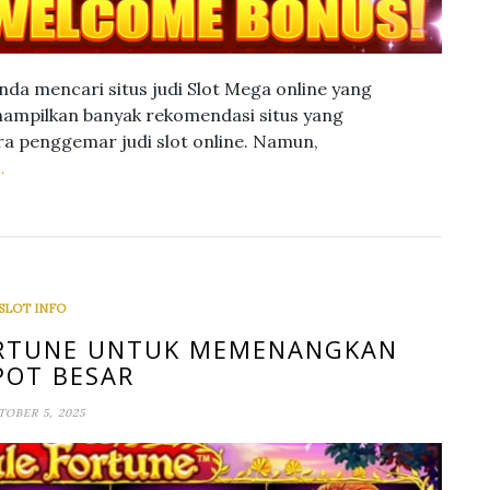
Anda mencari situs judi Slot Mega online yang
ampilkan banyak rekomendasi situs yang
a penggemar judi slot online. Namun,
…
SLOT INFO
FORTUNE UNTUK MEMENANGKAN
POT BESAR
OBER 5, 2025