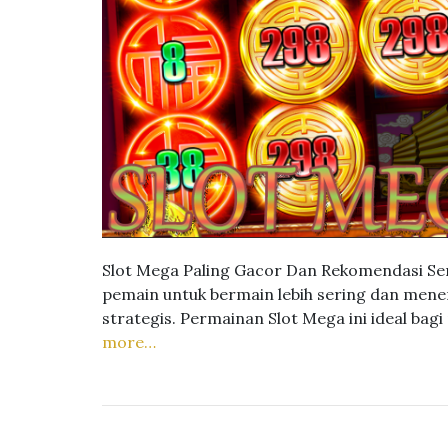
Slot Mega Paling Gacor Dan Rekomendasi Se
pemain untuk bermain lebih sering dan mener
strategis. Permainan Slot Mega ini ideal ba
more…