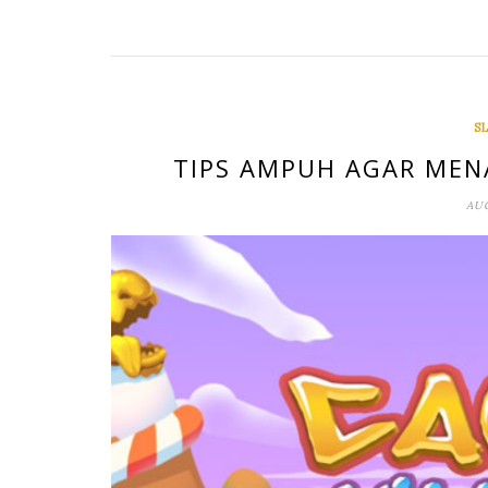
S
TIPS AMPUH AGAR MEN
AUG