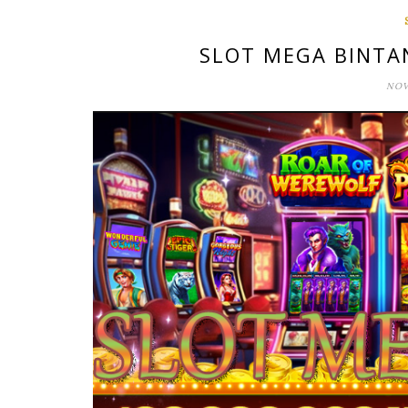
SLOT MEGA BINTA
NOV