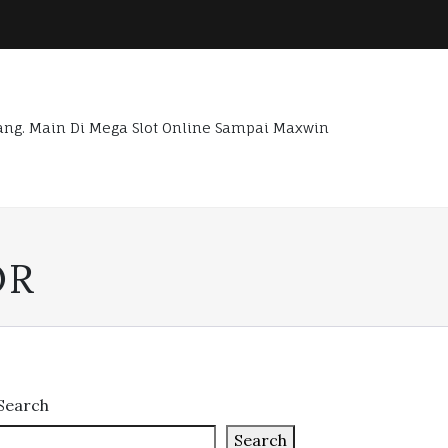
ang. Main Di Mega Slot Online Sampai Maxwin
OR
Search
Search