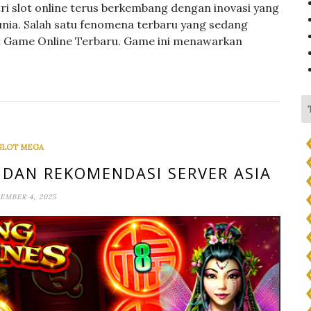
i slot online terus berkembang dengan inovasi yang
unia. Salah satu fenomena terbaru yang sedang
t Game Online Terbaru. Game ini menawarkan
SLOT MEGA
 DAN REKOMENDASI SERVER ASIA
EMBER 4, 2025